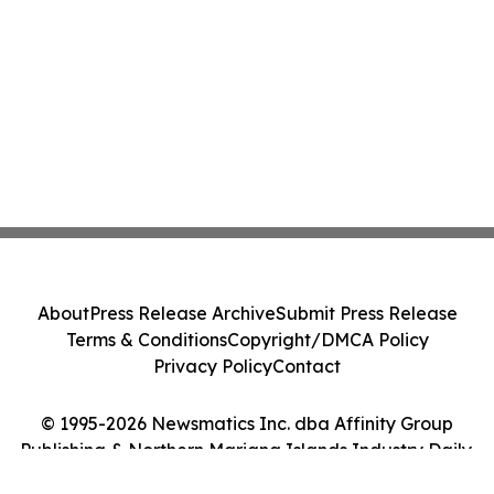
About
Press Release Archive
Submit Press Release
Terms & Conditions
Copyright/DMCA Policy
Privacy Policy
Contact
© 1995-2026 Newsmatics Inc. dba Affinity Group
Publishing & Northern Mariana Islands Industry Daily.
All Rights Reserved.