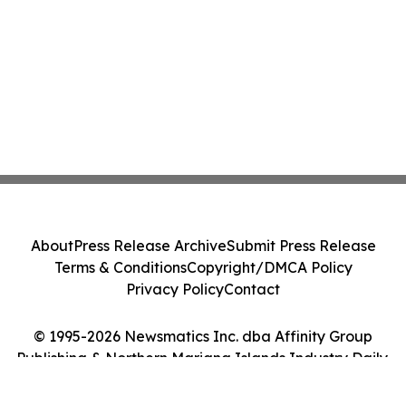
About
Press Release Archive
Submit Press Release
Terms & Conditions
Copyright/DMCA Policy
Privacy Policy
Contact
© 1995-2026 Newsmatics Inc. dba Affinity Group
Publishing & Northern Mariana Islands Industry Daily.
All Rights Reserved.