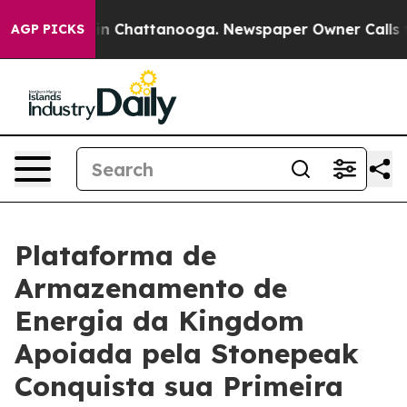
se
Chaos in Chattanooga. Newspaper Owner Calls the P
AGP PICKS
Plataforma de
Armazenamento de
Energia da Kingdom
Apoiada pela Stonepeak
Conquista sua Primeira