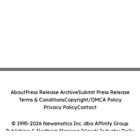
About
Press Release Archive
Submit Press Release
Terms & Conditions
Copyright/DMCA Policy
Privacy Policy
Contact
© 1995-2026 Newsmatics Inc. dba Affinity Group
Publishing & Northern Mariana Islands Industry Daily.
All Rights Reserved.