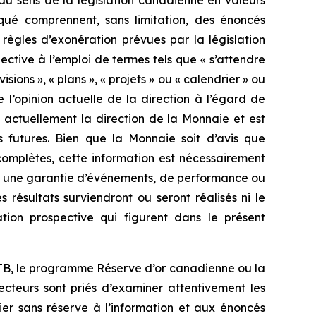
au sens de la législation canadienne en valeurs
qué comprennent, sans limitation, des énoncés
ègles d’exonération prévues par la législation
ective à l’emploi de termes tels que « s’attendre
évisions », « plans », « projets » ou « calendrier » ou
e l’opinion actuelle de la direction à l’égard de
 actuellement la direction de la Monnaie et est
 futures. Bien que la Monnaie soit d’avis que
 complètes, cette information est nécessairement
mme une garantie d’événements, de performance ou
résultats surviendront ou seront réalisés ni le
tion prospective qui figurent dans le présent
 RTB, le programme Réserve d’or canadienne ou la
ecteurs sont priés d’examiner attentivement les
 fier sans réserve à l’information et aux énoncés