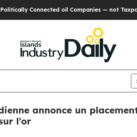
y Connected oil Companies — not Taxpayers — the
dienne annonce un placement
ur l’or