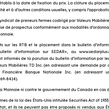
établis à la date de fixation du prix. La clôture du placem
é et à d’autres conditions usuelles, y compris l’approbati
syndicat de preneurs fermes codirigé par Valeurs Mobilière
nse de prospectus conformément aux modalités d’ordonna
Monnaie.
ts sur les RTB et le placement dans le bulletin d’info
ulletin d’information sur SEDAR+, au www.sedarplu
 informés de la parution du bulletin d’information par leur
leurs Mobilières TD Inc. (en adressant une demande par c
 Financière Banque Nationale Inc. (en adressant u
69-8414).
 la Monnaie ni contre le gouvernement du Canada en cas d
rmes de la loi des États-Unis intitulée
Securities Act of 1933
État, et ils ne peuvent pas être proposés ni vendus aux É