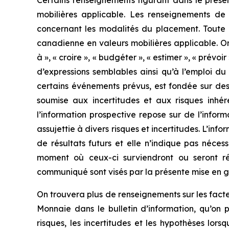
Certains renseignements figurant dans le prése
mobilières applicable. Les renseignements de
concernant les modalités du placement. Toute 
canadienne en valeurs mobilières applicable. On 
à », « croire », « budgéter », « estimer », « prévoir 
d’expressions semblables ainsi qu’à l’emploi du 
certains événements prévus, est fondée sur des 
soumise aux incertitudes et aux risques inhé
l’information prospective repose sur de l’infor
assujettie à divers risques et incertitudes. L’
de résultats futurs et elle n’indique pas néce
moment où ceux-ci surviendront ou seront réa
communiqué sont visés par la présente mise en 
On trouvera plus de renseignements sur les fact
Monnaie dans le bulletin d’information, qu’on 
risques, les incertitudes et les hypothèses lors