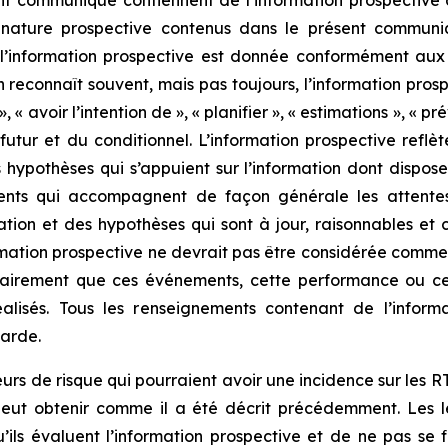
nt communiqué contiennent de l’information prospective 
 nature prospective contenus dans le présent communi
l’information prospective est donnée conformément aux r
reconnaît souvent, mais pas toujours, l’information prosp
», « avoir l’intention de », « planifier », « estimations », « pr
futur et du conditionnel. L’information prospective reflèt
hypothèses qui s’appuient sur l’information dont dispose
rents qui accompagnent de façon générale les attentes
mation et des hypothèses qui sont à jour, raisonnables et
information prospective ne devrait pas être considérée co
ssairement que ces événements, cette performance ou ces 
lisés. Tous les renseignements contenant de l’informa
garde.
eurs de risque qui pourraient avoir une incidence sur les
peut obtenir comme il a été décrit précédemment. Les l
qu’ils évaluent l’information prospective et de ne pas se