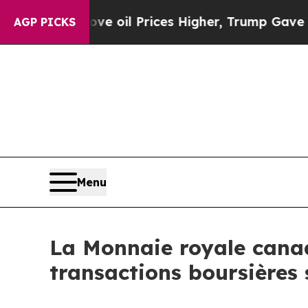
 Drove oil Prices Higher, Trump Gave Politicall
AGP PICKS
Menu
La Monnaie royale cana
transactions boursières s