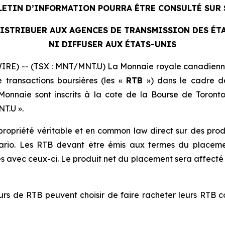
LETIN D’INFORMATION POURRA ÊTRE CONSULTÉ SUR
DISTRIBUER AUX AGENCES DE TRANSMISSION DES ÉT
NI DIFFUSER AUX ÉTATS-UNIS
RE) -- (TSX : MNT/MNT.U) La Monnaie royale canadienn
transactions boursières (les «
RTB
») dans le cadre d
Monnaie sont inscrits à la cote de la Bourse de Toronto
T.U ».
ropriété véritable et en common law direct sur des produ
tario. Les RTB devant être émis aux termes du placem
s avec ceux-ci. Le produit net du placement sera affecté 
teurs de RTB peuvent choisir de faire racheter leurs RTB 