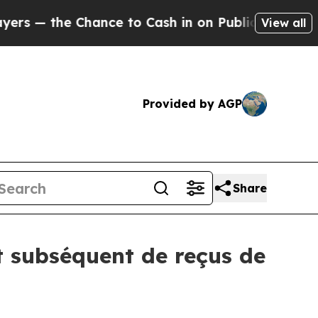
 Chance to Cash in on Publicly Owned oil
Five Qu
View all
Provided by AGP
Share
 subséquent de reçus de